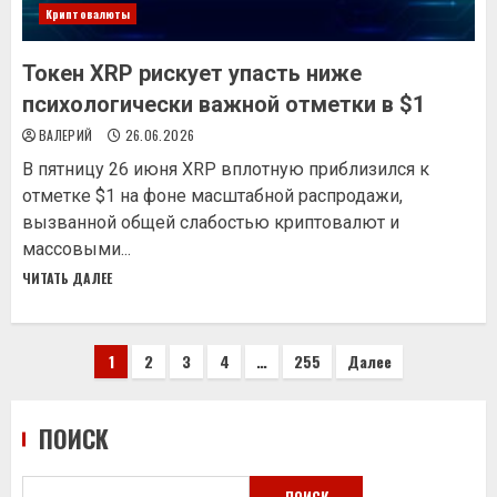
Криптовалюты
Токен XRP рискует упасть ниже
психологически важной отметки в $1
ВАЛЕРИЙ
26.06.2026
В пятницу 26 июня XRP вплотную приблизился к
отметке $1 на фоне масштабной распродажи,
вызванной общей слабостью криптовалют и
массовыми...
ЧИТАТЬ ДАЛЕЕ
Пагинация
1
2
3
4
…
255
Далее
записей
ПОИСК
ПОИСК