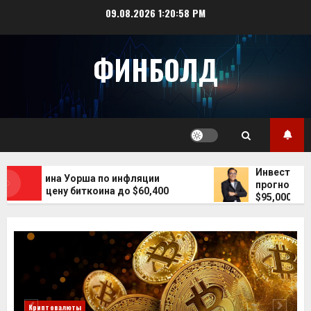
Перейти
09.08.2026
1:20:59 PM
к
содержимому
ФИНБОЛД
Инвестор Робе
а Кевина Уорша по инфляции
прогнозирует 
сили цену биткоина до $60,400
$95,000
Криптовалюты