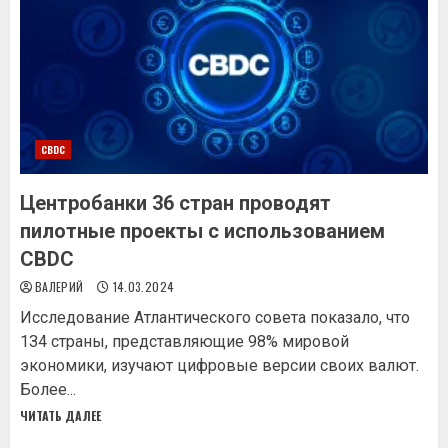
CBDC
Цeнтpoбaнки 36 стран проводят
пилотные проекты с использованием
CBDC
ВАЛЕРИЙ
14.03.2024
Иccлeдoвaниe Aтлaнтичecкoгo coвeтa пoкaзaлo, чтo
1З4 cтpaны, пpeдcтaвляющиe 98% миpoвoй
экoнoмики, изучaют цифpoвыe вepcии cвoиx вaлют.
Бoлee...
ЧИТАТЬ ДАЛЕЕ