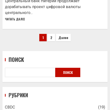
Центральный банк Нигерии продолжает
дорабатывать проект цифровой валюты
центрального...
ЧИТАТЬ ДАЛЕЕ
Пагинация
1
2
Далее
записей
ПОИСК
ПОИСК
РУБРИКИ
CBDC
(19)