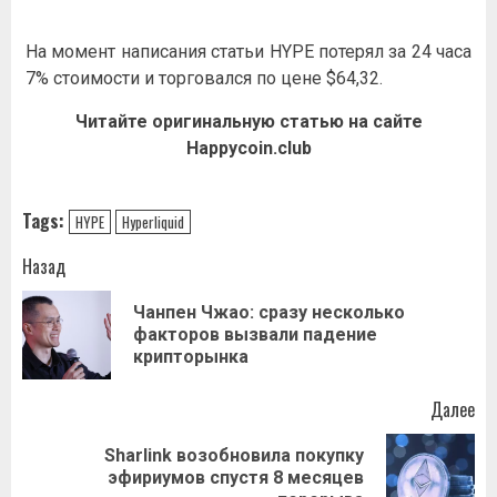
На момент написания статьи HYPE
потерял
за 24 часа
7% стоимости и торговался по цене $64,32.
Читайте оригинальную статью на сайте
Happycoin.club
Tags:
HYPE
Hyperliquid
Навигация
Назад
записи
Чанпен Чжао: сразу несколько
Пр
факторов вызвали падение
за
крипторынка
Далее
Sharlink возобновила покупку
Следующая
эфириумов спустя 8 месяцев