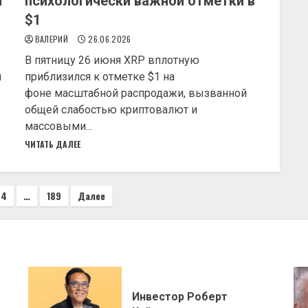
я
психологически важной отметки в
$1
ВАЛЕРИЙ
26.06.2026
В пятницу 26 июня XRP вплотную
и
приблизился к отметке $1 на
фоне масштабной распродажи, вызванной
общей слабостью криптовалют и
массовыми...
ЧИТАТЬ ДАЛЕЕ
ия
4
…
189
Далее
Инвестор Роберт