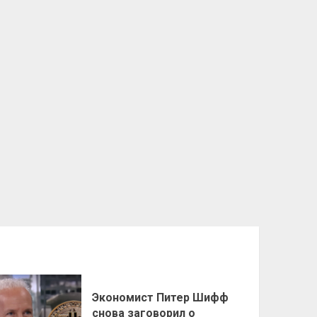
Экономист Питер Шифф
снова заговорил о