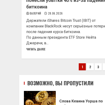
понесли убытки 40% из-за падени
биткоина
ВАЛЕРИЙ
28.06.2026
Держатели iShares Bitcoin Trust (IBIT) от
компании BlackRock несут серьёзные потер
после падения курса биткоина.
По данным президента ETF Store Нейта
Джерачи, в...
ЧИТАТЬ ДАЛЕЕ
Пагинац
1
2
3
записей
ВОЗМОЖНО, ВЫ ПРОПУСТИЛИ
Слова Кевина Уорша по