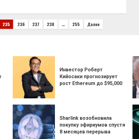
235
236
237
238
…
255
Далее
Инвестор Роберт
у
Кийосаки прогнозирует
рост Ethereum до $95,000
Sharlink возобновила
покупку эфириумов спустя
8 месяцев перерыва