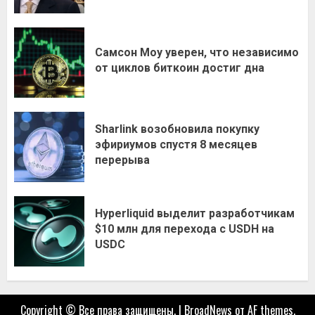
Самсон Моу уверен, что независимо
от циклов биткоин достиг дна
Sharlink возобновила покупку
эфириумов спустя 8 месяцев
перерыва
Hyperliquid выделит разработчикам
$10 млн для перехода с USDH на
USDC
Copyright © Все права защищены.
|
BroadNews
от AF themes.