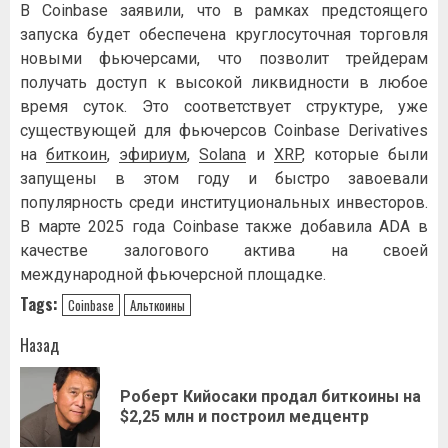
В Coinbase заявили, что в рамках предстоящего
запуска будет обеспечена круглосуточная торговля
новыми фьючерсами, что позволит трейдерам
получать доступ к высокой ликвидности в любое
время суток. Это соответствует структуре, уже
существующей для фьючерсов Coinbase Derivatives
на
биткоин
,
эфириум
,
Solana
и
XRP
, которые были
запущены в этом году и быстро завоевали
популярность среди институциональных инвесторов.
В марте 2025 года Coinbase также добавила ADA в
качестве залогового актива на своей
международной фьючерсной площадке.
Tags:
Coinbase
Альткоины
Навигация
Назад
записи
Роберт Кийосаки продал биткоины на
Пр
$2,25 млн и построил медцентр
за