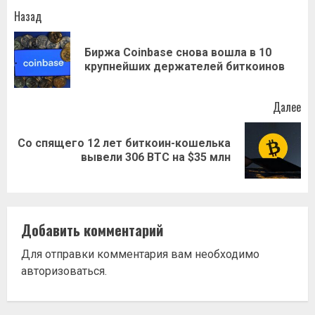
Навигация
Назад
записи
Биржа Coinbase снова вошла в 10
Пр
крупнейших держателей биткоинов
за
Далее
Со спящего 12 лет биткоин-кошелька
Следующая
вывели 306 BTC на $35 млн
запись:
Добавить комментарий
Для отправки комментария вам необходимо
авторизоваться
.