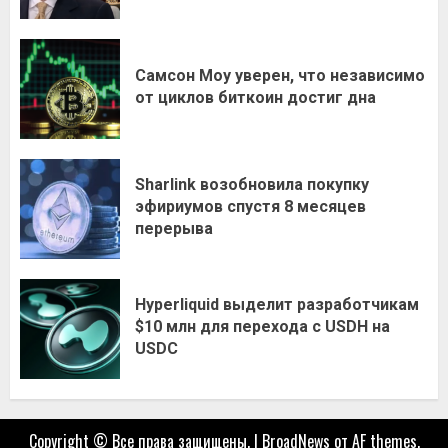
Самсон Моу уверен, что независимо
от циклов биткоин достиг дна
Sharlink возобновила покупку
эфириумов спустя 8 месяцев
перерыва
Hyperliquid выделит разработчикам
$10 млн для перехода с USDH на
USDC
Copyright © Все права защищены.
|
BroadNews
от AF themes.