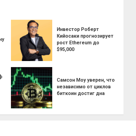
Инвестор Роберт
о
Кийосаки прогнозирует
ну
рост Ethereum до
$95,000
ф
Самсон Моу уверен, что
независимо от циклов
биткоин достиг дна