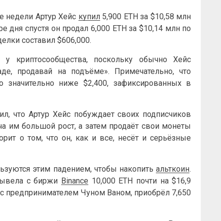
ле недели Артур Хейс
купил
5,900 ETH за $10,58 млн
ре дня спустя он продал 6,000 ETH за $10,14 млн по
делки составил $606,000.
 у криптосообщества, поскольку обычно Хейс
де, продавай на подъёме». Примечательно, что
о значительно ниже $2,400, зафиксированных в
рил, что Артур Хейс побуждает своих подписчиков
ча им большой рост, а затем продаёт свои монеты
рит о том, что он, как и все, несёт и серьёзные
льзуются этим падением, чтобы накопить
альткоин
.
 вывела с биржи
Binance
10,000 ETH почти на $16,9
с предпринимателем Чуном Ваном, приобрёл 7,650