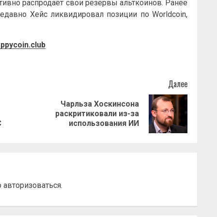
тивно распродаёт свои резервы альткоинов. Ранее
 недавно Хейс ликвидировал позиции по Worldcoin,
ppycoin.club
Далее
Чарльза Хоскинсона
Предыдущая
Следующая
раскритиковали из-за
запись:
запись:
C
использования ИИ
о
авторизоваться
.