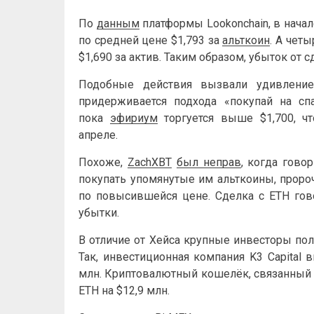
По
данным
платформы Lookonchain, в нача
по средней цене $1,793 за
альткоин
. А четы
$1,690 за актив. Таким образом, убыток от с
Подобные действия вызвали удивление
придерживается подхода «покупай на спа
пока
эфириум
торгуется выше $1,700, чт
апреле.
Похоже,
ZachXBT
был неправ
, когда гово
покупать упомянутые им альткоины, проро
по повысившейся цене. Сделка с ETH гово
убытки.
В отличие от Хейса крупные инвесторы по
Так, инвестиционная компания K3 Capital
млн. Криптовалютный кошелёк, связанный 
ETH на $12,9 млн.