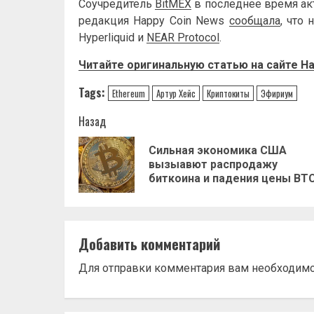
Соучредитель
BitMEX
в последнее время ак
редакция Happy Coin News
сообщала
, что
Hyperliquid и
NEAR Protocol
.
Читайте оригинальную статью на сайте
Ha
Tags:
Ethereum
Артур Хейс
Криптокиты
Эфириум
Навигация
Назад
записи
Сильная экономика США
вызыавют распродажу
биткоина и падения цены BT
Добавить комментарий
Для отправки комментария вам необходим