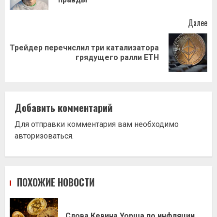
Далее
Трейдер перечислил три катализатора
Следующая
грядущего ралли ETH
запись:
Добавить комментарий
Для отправки комментария вам необходимо
авторизоваться
.
ПОХОЖИЕ НОВОСТИ
Слова Кевина Уорша по инфляции