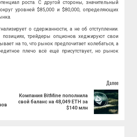
тенциал роста. С другой стороны, значительный
округ уровней $85,000 и $80,000, определяющих
ынка.
нализирует о сдержанности, а не об отступлении.
 позициях, трейдеры опционов хеджируют свои
вает на то, что рынок предпочитает колебаться, а
едитное плечо всё ещё присутствует, но рынок
Далее
Компания BitMine пополнила
Предыдущая
Следующая
свой баланс на 48,049 ETH за
нов
запись:
запись:
$140 млн