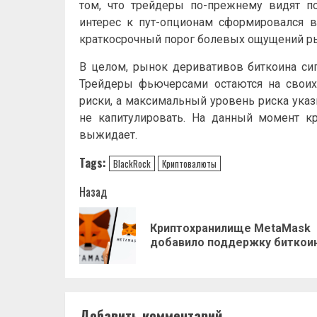
том, что трейдеры по-прежнему видят по
интерес к пут-опционам сформировался в
краткосрочный порог болевых ощущений р
В целом, рынок деривативов биткоина сиг
Трейдеры фьючерсами остаются на своих
риски, а максимальный уровень риска указы
не капитулировать. На данный момент кр
выжидает.
Tags:
BlackRock
Криптовалюты
Навигация
Назад
записи
Криптохранилище MetaMask
добавило поддержку биткои
Добавить комментарий