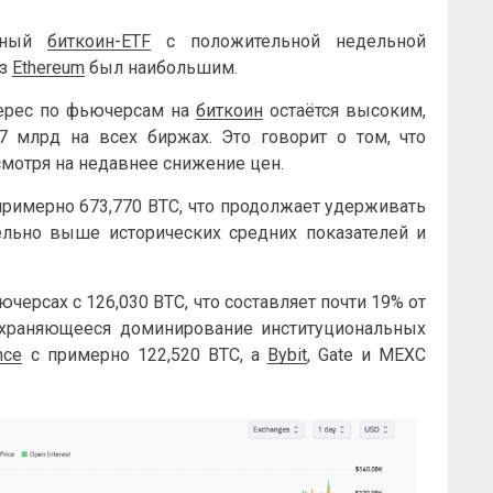
енный
биткоин-ETF
с положительной недельной
из
Ethereum
был наибольшим.
нтерес по фьючерсам на
биткоин
остаётся высоким,
7 млрд на всех биржах. Это говорит о том, что
смотря на недавнее снижение цен.
примерно 673,770 BTC, что продолжает удерживать
ельно выше исторических средних показателей и
черсах с 126,030 BTC, что составляет почти 19% от
охраняющееся доминирование институциональных
nce
с примерно 122,520 BTC, а
Bybit
, Gate и MEXC