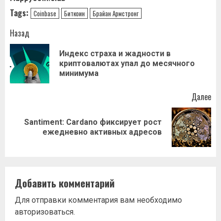
Tags:
Coinbase
Биткоин
Брайан Армстронг
Навигация
Назад
записи
Индекс страха и жадности в
Пр
криптовалютах упал до месячного
за
минимума
Далее
Santiment: Cardano фиксирует рост
Следующая
ежедневно активных адресов
запись:
Добавить комментарий
Для отправки комментария вам необходимо
авторизоваться
.