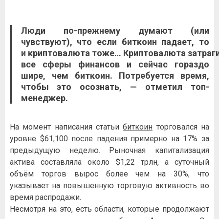
Люди по-прежнему думают (или
чувствуют), что если
биткоин
падает, то
и
криптовалюта
тоже…
Криптовалюта
затраг
все сферы финансов и сейчас гораздо
шире, чем
биткоин
. Потребуется время,
чтобы это осознать, — отметил топ-
менеджер.
На момент написания статьи
биткоин
торговался на
уровне $61,100 после падения примерно на 17% за
предыдущую неделю. Рыночная капитализация
актива составляла около $1,22 трлн, а суточный
объём торгов вырос более чем на 30%, что
указывает на повышенную торговую активность во
время распродажи.
Несмотря на это, есть области, которые продолжают