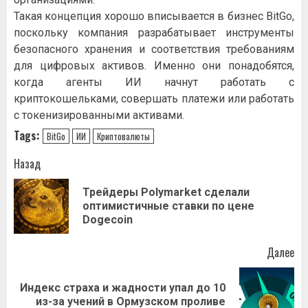
Такая концепция хорошо вписывается в бизнес BitGo,
поскольку компания разрабатывает инструменты
безопасного хранения и соответствия требованиям
для цифровых активов. Именно они понадобятся,
когда агенты ИИ начнут работать с
криптокошельками, совершать платежи или работать
с токенизированными активами.
Tags:
BitGo
ИИ
Криптовалюты
Навигация
Назад
записи
Трейдеры Polymarket сделали
Пр
оптимистичные ставки по цене
за
Dogecoin
Далее
Индекс страха и жадности упал до 10
Следующая
из-за учений в Ормузском проливе
запись: