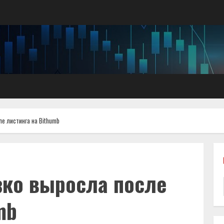
ле листинга на Bithumb
зко выросла после
mb