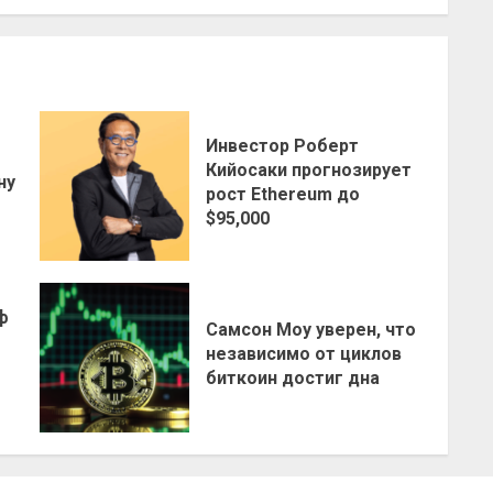
Инвестор Роберт
о
Кийосаки прогнозирует
ну
рост Ethereum до
$95,000
ф
Самсон Моу уверен, что
независимо от циклов
биткоин достиг дна