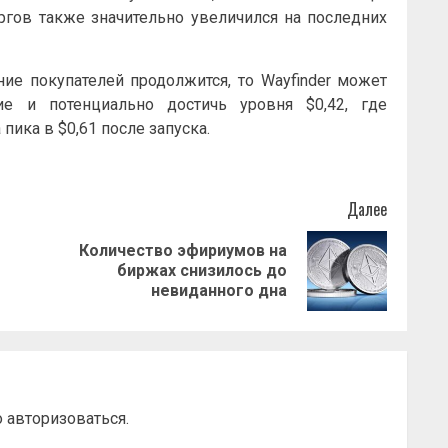
гов также значительно увеличился на последних
ние покупателей продолжится, то Wayfinder может
ие и потенциально достичь уровня $0,42, где
ика в $0,61 после запуска.
Далее
Количество эфириумов на
Предыдущая
Следующая
биржах снизилось до
запись:
запись:
невиданного дна
о
авторизоваться
.