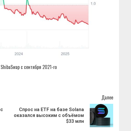
 ShibaSwap с сентября 2021-го
Далее
сс
Спрос на ETF на базе Solana
Предыдущая
Следующая
оказался высоким с объёмом
запись:
запись:
$33 млн