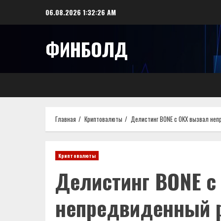
Перейти
06.08.2026
1:32:27 AM
к
содержимому
ФИНБОЛД
Главная
Криптовалюты
Делистинг BONE с OKX вызвал неп
Криптовалюты
Делистинг BONE с
непредвиденный р