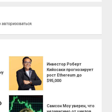
о
авторизоваться
.
Инвестор Роберт
о
Кийосаки прогнозирует
ну
рост Ethereum до
$95,000
ф
Самсон Моу уверен, что
независимо от циклов