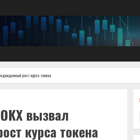
редвиденный рост курса токена
 OKX вызвал
ост курса токена