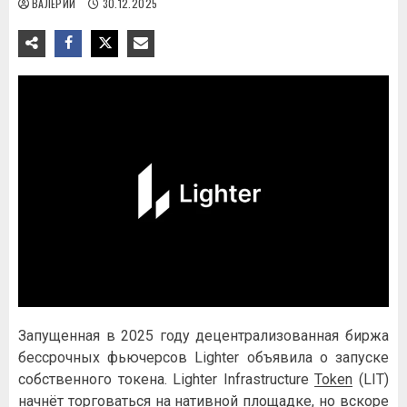
ВАЛЕРИЙ
30.12.2025
Запущенная в 2025 году децентрализованная биржа
бессрочных фьючерсов Lighter объявила о запуске
собственного токена. Lighter Infrastructure
Token
(LIT)
начнёт торговаться на нативной площадке, но вскоре