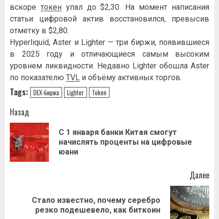
вскоре
токен
упал до $2,30. На момент написания
статьи цифровой актив восстановился, превысив
отметку в $2,80.
Hyperliquid, Aster и Lighter — три биржи, появившиеся
в 2025 году и отличающиеся самым высоким
уровнем ликвидности. Недавно Lighter обошла Aster
по показателю
TVL
и объёму активных торгов.
Tags:
DEX-биржа
Lighter
Token
Навигация
Назад
записи
С 1 января банки Китая смогут
Пр
начислять проценты на цифровые
за
юани
Далее
Стало известно, почему серебро
Следующая
резко подешевело, как биткоин
запись: