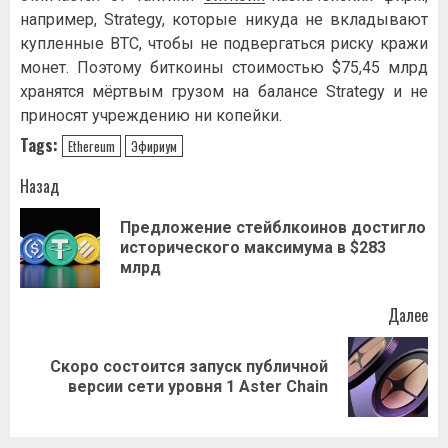
например, Strategy, которые никуда не вкладывают
купленные BTC, чтобы не подвергаться риску кражи
монет. Поэтому биткоины стоимостью $75,45 млрд
хранятся мёртвым грузом на балансе Strategy и не
приносят учреждению ни копейки.
Tags:
Ethereum
Эфириум
Навигация
Назад
записи
Предложение стейблкоинов достигло
Пр
исторического максимума в $283
за
млрд
Далее
Скоро состоится запуск публичной
Следующая
версии сети уровня 1 Aster Chain
запись: