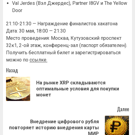
Val Jerdes (Вэл Джердес), Partner I8GV и The Yellow
Door
21:10-21:30 — Награждение финалистов хакатона
Дата: 30 мая, 18:00 — 21:30
Место проведения: Москва, Кутузовский проспект
32к1, 2-ой этаж, конференц-зал (паспорт обязателен).
Получить бесплатный билет и зарегистрироваться
можно по
ссылке
.
Навигация
Назад
записи
На рынке XRP складываются
Пр
оптимальные условия для покупки
за
монет
Далее
Внедрение цифрового рубля
Следующая
повторяет историю внедрения карты
запись:
МИР