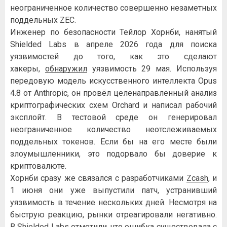
неограниченное количество совершенно незаметных
поддельных ZEC.
Инженер по безопасности Тейлор Хорнби, нанятый
Shielded Labs в апреле 2026 года для поиска
уязвимостей до того, как это сделают
хакеры,
обнаружил
уязвимость 29 мая. Используя
передовую модель искусственного интеллекта Opus
4.8 от Anthropic, он провёл целенаправленный анализ
криптографических схем Orchard и написал рабочий
эксплойт. В тестовой среде он генерировал
неограниченное количество неотслеживаемых
поддельных токенов. Если бы на его месте были
злоумышленники, это подорвало бы доверие к
криптовалюте.
Хорнби сразу же связался с разработчиками
Zcash
, и
1 июня они уже выпустили патч, устранивший
уязвимость в течение нескольких дней. Несмотря на
быструю реакцию, рынки отреагировали негативно.
В Shielded Labs отметили, что ошибка существовала с