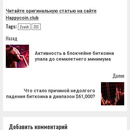
Читайте оригинальную статью на сайте
Happycoin.club
Tags:
Zcash
ZEC
Навигация
Назад
записи
Активность в блокчейне биткоина
Пр
упала до семилетнего минимума
за
Далее
Что стало причиной недолгого
Следующая
падения биткоина в диапазон $61,000?
запись:
Добавить комментарий