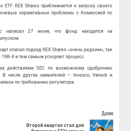
ик
ETF
REX Shares приближается к запуску своего
лючевые нормативные проблемы с Комиссией по
 написал 27 июня, что фонд находится на
апуском.
т описал подход REX Shares «очень редким», так
 19B-4 и тем самым ускоряет процесс.
 за действиями SEC по возможному одобрению
 В числе других заявителей — Invesco, Vaneck и
заявки по требованию регулятора.
Далее
Второй квартал стал для
Предыдущая
Следующая