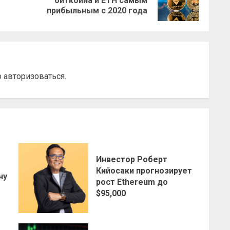
биткоина и ETH самым
запись:
запись:
прибыльным с 2020 года
о
авторизоваться
.
Инвестор Роберт
о
Кийосаки прогнозирует
ну
рост Ethereum до
$95,000