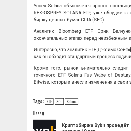
Успех
Solana
объясняется просто: поставщ
REX-OSPREY
SOLANA
ETF
, уже обсудив к
биржу ценных бумаг США (SEC).
Аналитик Bloomberg
ETF
Эрик Балчунас
окончательных этапах перед неизбежным з
Интересно, что аналитик
ETF
Джеймс Сейффар
как он обходит стандартный процесс подачи
Кроме того, рынок внимательно следит
точечного
ETF
Solana
Fus Wabe of Destury.
Bitwise, которые внесли изменения в свои 
Tags:
ETF
SOL
Solana
Навигация
Назад
записи
Криптобиржа Bybit проведёт