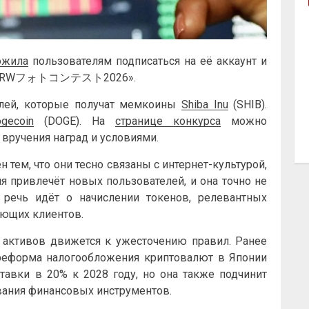
ожила
пользователям подписаться на её аккаунт и
ом «#RWフォトコンテスト2026».
елей, которые получат мемкоины
Shiba Inu
(SHIB).
gecoin
(DOGE). На
странице конкурса
можно
 вручения наград и условиями.
тем, что они тесно связаны с интернет-культурой,
я привлечёт новых пользователей, и она точно не
, речь идёт о начислении токенов, релевантных
ующих клиентов.
активов движется к ужесточению правил. Ранее
 реформа налогообложения криптовалют в Японии
авки в 20% к 2028 году, но она также подчинит
ания финансовых инструментов.