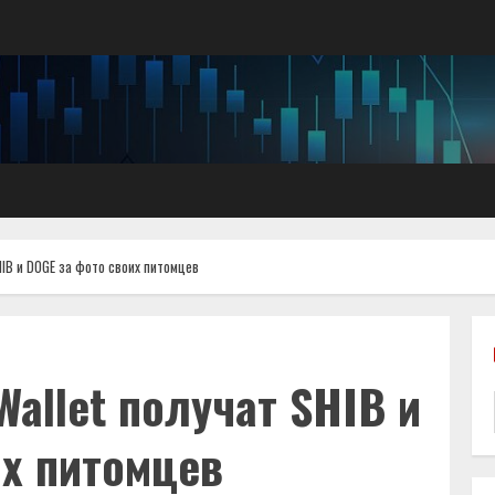
HIB и DOGE за фото своих питомцев
allet получат SHIB и
их питомцев