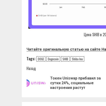
Цена SHIB в 2
Читайте оригинальную статью на сайте
Ha
Tags:
DOGE
Dogecoin
SHIB
Shiba Inu
Навигация
Назад
записи
Токен Uniswap прибавил за
сутки 24%, социальные
настроения растут