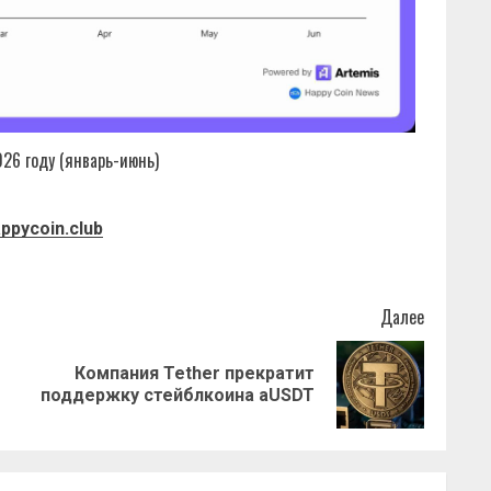
026 году (январь-июнь)
ppycoin.club
Далее
Компания Tether прекратит
Предыдущая
Следующая
поддержку стейблкоина aUSDT
запись:
запись: