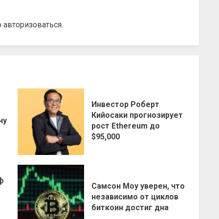
о
авторизоваться
.
Инвестор Роберт
о
Кийосаки прогнозирует
ну
рост Ethereum до
$95,000
ф
Самсон Моу уверен, что
независимо от циклов
биткоин достиг дна