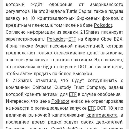
который ждёт одобрения от американского
регулятора. На этой неделе Tuttle Capital также подала
заявку на 10 криптовалютных биржевых фондов с
кредитным плечом, в том числе на базе
Polkadot
.
Согласно информации из заявки, 21Shares планирует
зарегистрировать
Polkadot
—
ETF
на бирже Cboe BZX.
Фонд также будет пассивной инвестицией, которая
предполагает только отслеживание цены альткоина,
а не спекулятивную торговлю активом. Это означает,
что компания не будет покупать DOT по низкой цене,
чтобы затем продать по более высокой.
В 21Shares отметили, что будут сотрудничать с
компанией Coinbase Custody Trust Company, задача
которой хранить активы для
ETF
в случае одобрения.
Интересно, что цена
Polkadot
никак не отреагировала
на новости о потенциальном запуске
ETF
. DOT, 18-я по
величине рыночной капитализации
криптовалюта
, в
последнее время редко радует своих держателей.
Согласно данным CoinMarketCap, цена альткоина