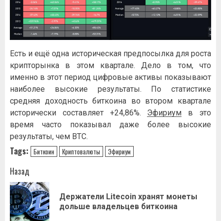
Есть и ещё одна историческая предпосылка для роста
крипторынка в этом квартале. Дело в том, что
именно в этот период цифровые активы показывают
наиболее высокие результаты. По статистике
средняя доходность биткоина во втором квартале
исторически составляет +24,86%.
Эфириум
в это
время часто показывал даже более высокие
результаты, чем BTC.
Tags:
Биткоин
Криптовалюты
Эфириум
Навигация
Назад
записи
Держатели Litecoin хранят монеты
Пр
дольше владельцев биткоина
за