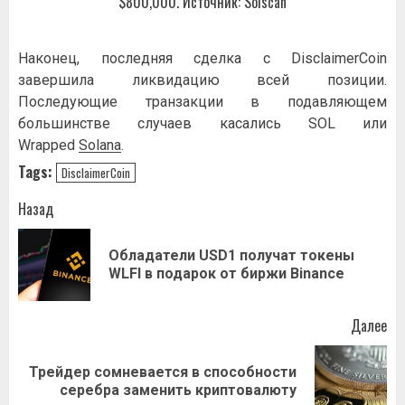
$800,000. Источник: Solscan
Наконец, последняя сделка с DisclaimerCoin
завершила ликвидацию всей позиции.
Последующие транзакции в подавляющем
большинстве случаев касались SOL или
Wrapped
Solana
.
Tags:
DisclaimerCoin
Навигация
Назад
записи
Обладатели USD1 получат токены
Пр
WLFI в подарок от биржи Binance
за
Далее
Трейдер сомневается в способности
Следующая
серебра заменить криптовалюту
запись: