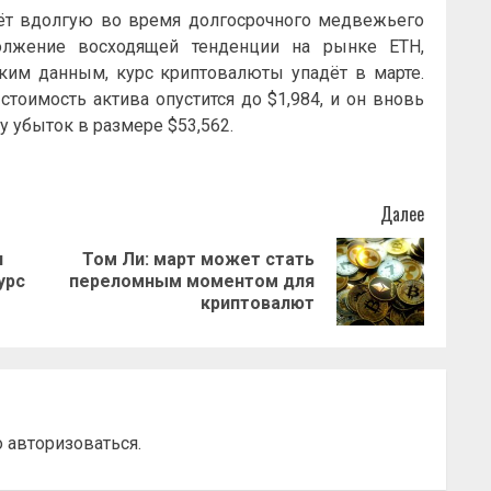
 идёт вдолгую во время долгосрочного медвежьего
должение восходящей тенденции на рынке ETH,
ским данным, курс криптовалюты упадёт в марте.
стоимость актива опустится до $1,984, и он вновь
му убыток в размере $53,562.
Далее
я
Том Ли: март может стать
Предыдущая
Следующая
урс
переломным моментом для
запись:
запись:
криптовалют
о
авторизоваться
.