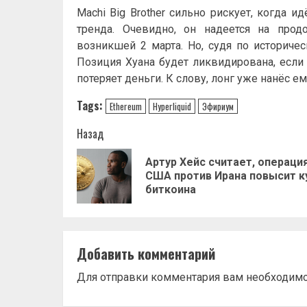
Machi Big Brother сильно рискует, когда
тренда. Очевидно, он надеется на про
возникшей 2 марта. Но, судя по историче
Позиция Хуана будет ликвидирована, если 
потеряет деньги. К слову, лонг уже нанёс е
Tags:
Ethereum
Hyperliquid
Эфириум
Навигация
Назад
записи
Артур Хейс считает, операци
США против Ирана повысит к
биткоина
Добавить комментарий
Для отправки комментария вам необходим