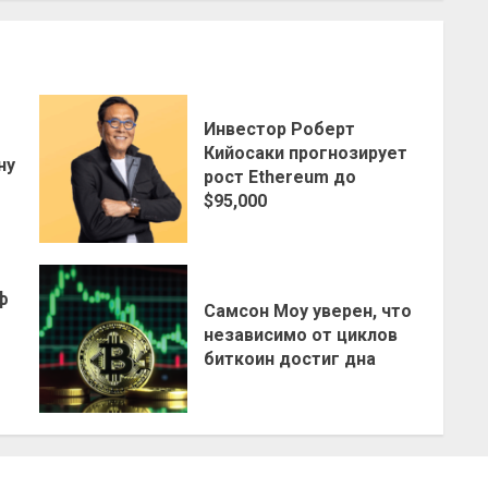
Инвестор Роберт
о
Кийосаки прогнозирует
ну
рост Ethereum до
$95,000
ф
Самсон Моу уверен, что
независимо от циклов
биткоин достиг дна