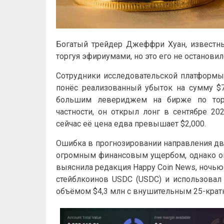
Богатый трейдер Джеффри Хуан, известный
торгуя эфириумами, но это его не остановил
Сотрудники исследовательской платформы 
понёс реализованный убыток на сумму $7
большим левериджем на бирже по торг
частности, он открыл лонг в сентябре 20
сейчас её цена едва превышает $2,000.
Ошибка в прогнозировании направления д
огромным финансовым ущербом, однако он 
выяснила редакция Happy Coin News, ночью 
стейблкоинов USDC (USDC) и использовал
объёмом $4,3 млн с внушительным 25-кра