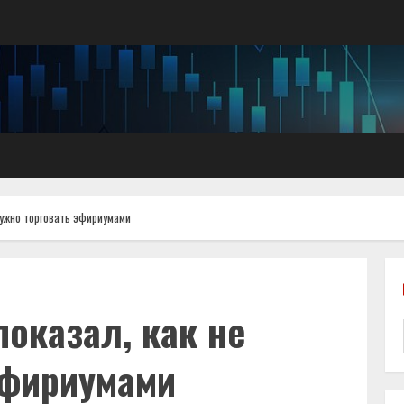
 нужно торговать эфириумами
показал, как не
эфириумами