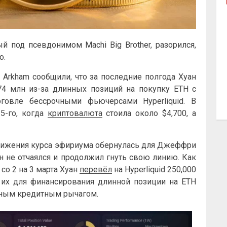
 под псевдонимом Machi Big Brother, разорился,
о.
Arkham сообщили, что за последние полгода Хуан
4 млн из-за длинных позиций на покупку ETH с
овле бессрочными фьючерсами Hyperliquid. В
25-го, когда
криптовалюта
стоила около $4,700, а
вижения курса эфириума обернулась для Джеффри
не отчаялся и продолжил гнуть свою линию. Как
со 2 на 3 марта Хуан
перевёл
на Hyperliquid 250,000
 их для финансирования длинной позиции на ETH
тным кредитным рычагом.