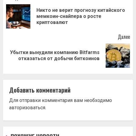
записи
Никто не верит прогнозу китайского
Пр
мемкоин-снайпера о росте
за
криптовалют
Далее
Убытки вынудили компанию Bitfarms
Следующая
отказаться от добычи биткоинов
запись:
Добавить комментарий
Для отправки комментария вам необходимо
авторизоваться
.