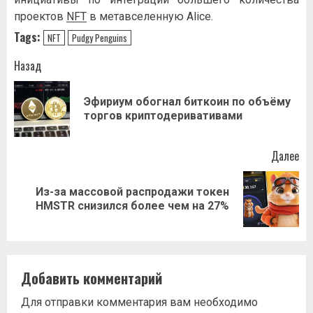
проектов
NFT
в метавселенную Alice.
Tags:
NFT
Pudgу Penguins
Навигация
Назад
записи
Эфириум обогнал биткоин по объёму
Пр
торгов криптодеривативами
за
Далее
Из-за массовой распродажи токен
Следующая
HMSTR снизился более чем на 27%
запись:
Добавить комментарий
Для отправки комментария вам необходимо