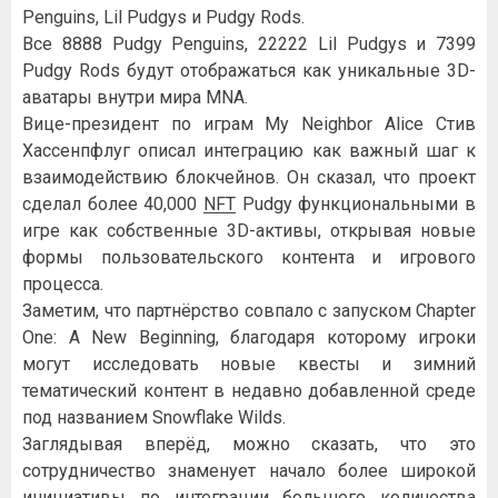
Penguins, Lil Pudgys и Pudgy Rods.
Все 8888 Pudgy Penguins, 22222 Lil Pudgys и 7399
Pudgy Rods будут отображаться как уникальные 3D-
аватары внутри мира MNA.
Вице-президент по играм My Neighbor Alice Стив
Хассенпфлуг описал интеграцию как важный шаг к
взаимодействию блокчейнов. Он сказал, что проект
сделал более 40,000
NFT
Pudgy функциональными в
игре как собственные 3D-активы, открывая новые
формы пользовательского контента и игрового
процесса.
Заметим, что партнёрство совпало с запуском Chapter
One: A New Beginning, благодаря которому игроки
могут исследовать новые квесты и зимний
тематический контент в недавно добавленной среде
под названием Snowflake Wilds.
Заглядывая вперёд, можно сказать, что это
сотрудничество знаменует начало более широкой
инициативы по интеграции большего количества