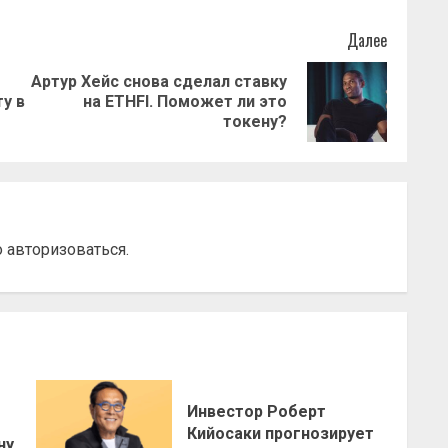
Далее
Артур Хейс снова сделал ставку
Предыдущая
Следующая
у в
на ETHFI. Поможет ли это
запись:
запись:
токену?
о
авторизоваться
.
Инвестор Роберт
о
Кийосаки прогнозирует
ну