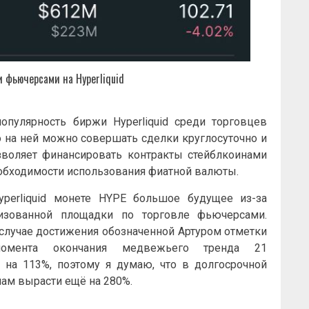
и фьючерсами на Hyperliquid
популярность биржи Hyperliquid среди торговцев
 на ней можно совершать сделки круглосуточно и
зволяет финансировать контракты стейблкоинами
еобходимости использования фиатной валюты.
perliquid монете HYPE большое будущее из-за
изованной площадки по торговле фьючерсами.
в случае достижения обозначенной Артуром отметки
мента окончания медвежьего тренда 21
на 113%, поэтому я думаю, что в долгосрочной
лам вырасти ещё на 280%.