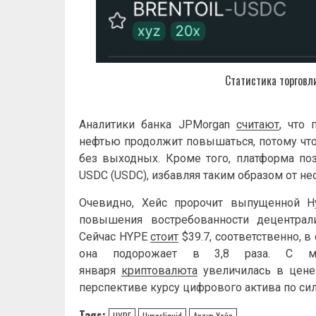
Статистика торговл
Аналитики банка JPMorgan
считают
, что 
нефтью продолжит повышаться, потому что
без выходных. Кроме того, платформа по
USDC (USDC), избавляя таким образом от н
Очевидно, Хейс пророчит выпущенной Hy
повышения востребованности децентрал
Сейчас HYPE
стоит
$39.7, соответственно, 
она подорожает в 3,8 раза. С мо
января
криптовалюта
увеличилась в цене 
перспективе курсу цифрового актива по си
Tags:
HYPE
Hyperliquid
Артур Хейс