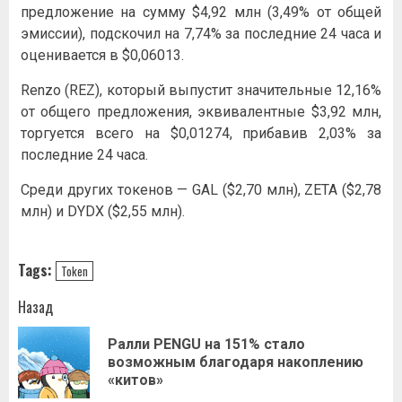
предложение на сумму $4,92 млн (3,49% от общей
эмиссии), подскочил на 7,74% за последние 24 часа и
оценивается в $0,06013.
Renzo (REZ), который выпустит значительные 12,16%
от общего предложения, эквивалентные $3,92 млн,
торгуется всего на $0,01274, прибавив 2,03% за
последние 24 часа.
Среди других токенов — GAL ($2,70 млн), ZETA ($2,78
млн) и
DYDX
($2,55 млн).
Tags:
Token
Навигация
Назад
записи
Ралли PENGU на 151% стало
Пр
возможным благодаря накоплению
за
«китов»