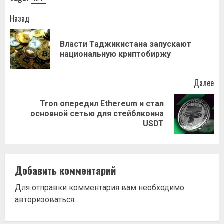
Навигация
Назад
записи
Власти Таджикистана запускают
Пр
национальную криптобиржу
за
Далее
Tron опередил Ethereum и стал
Следующая
основной сетью для стейблкоина
запись:
USDT
Добавить комментарий
Для отправки комментария вам необходимо
авторизоваться
.