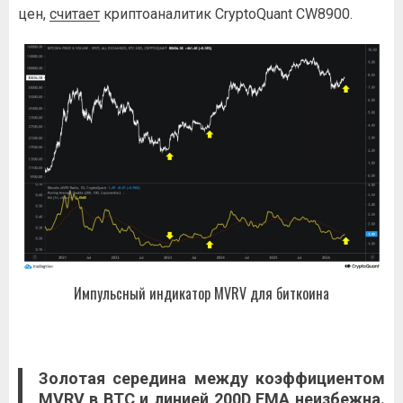
цен,
считает
криптоаналитик CryptoQuant CW8900.
Импульсный индикатор MVRV для биткоина
Золотая середина между коэффициентом
MVRV в BTC и линией 200D EMA неизбежна.