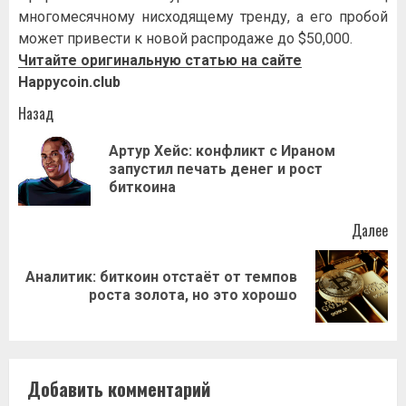
многомесячному нисходящему тренду, а его пробой
может привести к новой распродаже до $50,000.
Читайте оригинальную статью на сайте
Happycoin.club
Навигация
Назад
записи
Артур Хейс: конфликт с Ираном
Пр
запустил печать денег и рост
за
биткоина
Далее
Аналитик: биткоин отстаёт от темпов
Следующая
роста золота, но это хорошо
запись:
Добавить комментарий