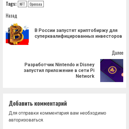
Tags:
NFT
Opensea
Навигация
Назад
записи
В России запустят криптобиржу для
Пр
суперквалифицированных инвесторов
за
Далее
Разработчик Nintendo и Disney
Следующая
запустил приложение в сети Pi
запись:
Network
Добавить комментарий
Для отправки комментария вам необходимо
авторизоваться
.