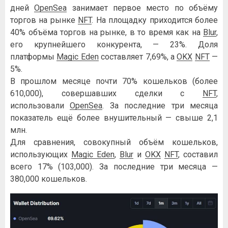
дней
OpenSea
занимает первое место по объёму
торгов на рынке
NFT
. На площадку приходится более
40% объёма торгов на рынке, в то время как на
Blur
,
его крупнейшего конкурента, — 23%. Доля
платформы
Magic Eden
составляет 7,69%, а
OKX
NFT
—
5%.
В прошлом месяце почти 70% кошельков (более
610,000), совершавших сделки с
NFT
,
использовали
OpenSea
. За последние три месяца
показатель ещё более внушительный — свыше 2,1
млн.
Для сравнения, совокупный объём кошельков,
использующих
Magic Eden
,
Blur
и
OKX
NFT
, составил
всего 17% (103,000). За последние три месяца —
380,000 кошельков.