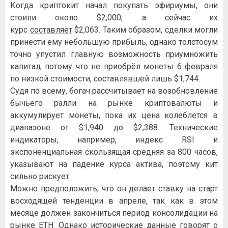
Когда криптокит начал покупать эфириумы, они
стоили около $2,000, а сейчас их
курс
составляет
$2,063. Таким образом, сделки могли
принести ему небольшую прибыль, однако толстосум
точно упустил главную возможность приумножить
капитал, потому что не приобрёл монеты 6 февраля
по низкой стоимости, составлявшей лишь $1,744.
Судя по всему, богач рассчитывает на возобновление
бычьего ралли на рынке криптовалюты и
аккумулирует монеты, пока их цена колеблется в
диапазоне от $1,940 до $2,388. Технические
индикаторы, например, индекс RSI и
экспоненциальная скользящая средняя за 800 часов,
указывают на падение курса актива, поэтому кит
сильно рискует.
Можно предположить, что он делает ставку на старт
восходящей тенденции в апреле, так как в этом
месяце должен закончиться период консолидации на
рынке ETH. Однако исторические данные говорят о