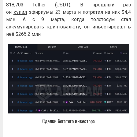
818,703
Tether
(USDT). В прошлый раз
он
купил
эфириумы 23 марта и потратил на них $4,4
млн. А с 9 марта, когда толстосум стал
аккумулировать криптовалюту, он инвестировал в
неё $265,2 млн.
Cдeлки бoгaтoгo инвecтopa