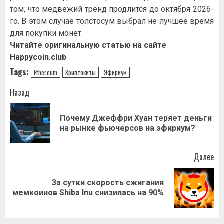
том, что медвежий тренд продлится до октября 2026-
го. В этом случае толстосум выбрал не лучшее время
для покупки монет.
Читайте оригинальную статью на сайте
Happycoin.club
Tags:
Ethereum
Криптокиты
Эфириум
Навигация
Назад
записи
Почему Джеффри Хуан теряет деньги
Пр
на рынке фьючерсов на эфириум?
за
Далее
За сутки скорость сжигания
Следующая
мемкоинов Shiba Inu снизилась на 90%
запись: