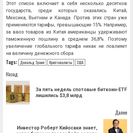
Этот список включает в себя несколько десятков
государств, среди которых оказались Китай,
Мексика, Вьетнам и Канада. Против этих стран уже
применяются тарифы, превышающие 15%. Например,
за ввоз товаров из Китая американцы удерживают
таможенную пошлину в среднем 36,8%. Поэтому
увеличение глобального тарифа никак не повлияет
на величину денежного сбора.
Tags:
Дональд Трамп
Криптовалюты
США
Навигация
Назад
записи
За пять недель спотовые биткоин-ETF
Пр
лишились $3,8 млрд
за
Далее
Инвестор Роберт Кийосаки знает,
Следующая