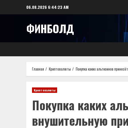
Перейти
06.08.2026
6:44:24 AM
к
содержимому
ФИНБОЛД
Главная
Криптовалюты
Покупка каких альткоинов принес
Криптовалюты
Покупка каких ал
внушительную пр