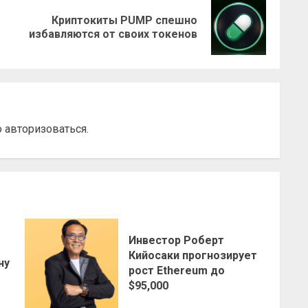
Криптокиты PUMP спешно
Предыдущая
Следующая
избавляются от своих токенов
запись:
запись:
о
авторизоваться
.
Инвестор Роберт
о
Кийосаки прогнозирует
ну
рост Ethereum до
$95,000