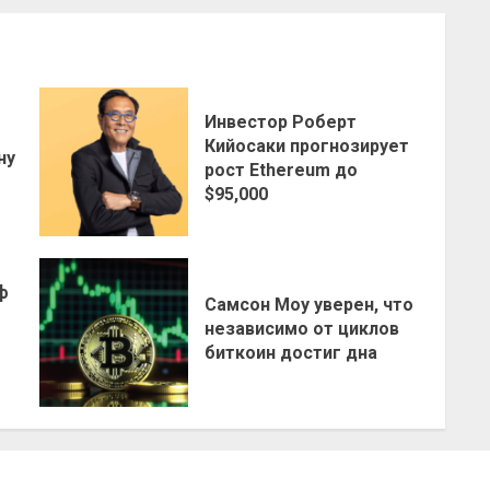
Инвестор Роберт
о
Кийосаки прогнозирует
ну
рост Ethereum до
$95,000
ф
Самсон Моу уверен, что
независимо от циклов
биткоин достиг дна