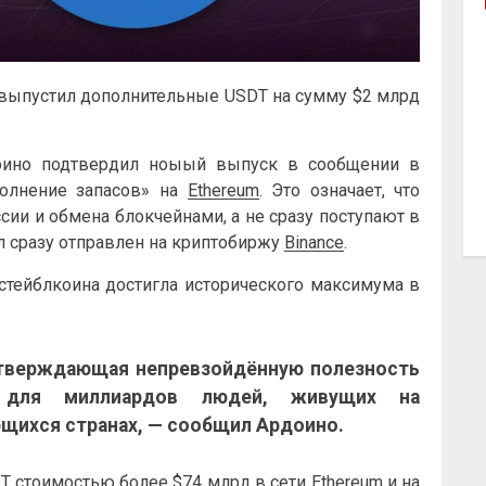
выпустил дополнительные USDT на сумму $2 млрд
ино подтвердил ноыый выпуск в сообщении в
ополнение запасов» на
Ethereum
. Это означает, что
сии и обмена блокчейнами, а не сразу поступают в
л сразу отправлен на криптобиржу
Binance
.
стейблкоина достигла исторического максимума в
дтверждающая непревзойдённую полезность
 для миллиардов людей, живущих на
ющихся странах, — сообщил Ардоино.
T стоимостью более $74 млрд в сети
Ethereum
и на