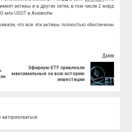
 имеет активы и в других сетях, в том числе 2 млрд
80 млн USDT в Avalanche.
кивали, что все эти активы полностью обеспечены
Далее
Эфириум-ETF привлекли
»
Предыдущая
Следующая
максимальные за всю историю
млн
запись:
запись:
инвестиции
о
авторизоваться
.