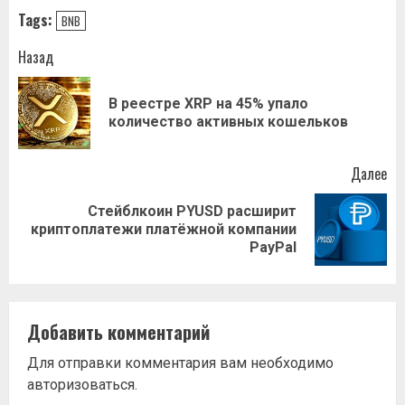
Tags:
BNB
Навигация
Назад
записи
В реестре XRP на 45% упало
Пр
количество активных кошельков
за
Далее
Стейблкоин PYUSD расширит
Следующая
криптоплатежи платёжной компании
запись:
PayPal
Добавить комментарий
Для отправки комментария вам необходимо
авторизоваться
.