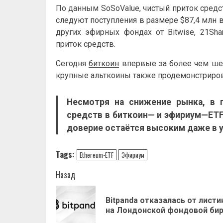
По данным SoSoValue, чистый приток средст
следуют поступления в размере $87,4 млн в F
других эфирных фондах от Bitwise, 21Sh
приток средств.
Сегодня
биткоин
впервые за более чем шес
крупные альткоины также продемонстриров
Несмотря на снижение рынка, в 
средств в
биткоин
— и
эфириум
—
ET
доверие остаётся высоким даже в ус
Tags:
Ethereum-ETF
Эфириум
Навигация
Назад
записи
Bitpanda отказалась от листи
на Лондонской фондовой би