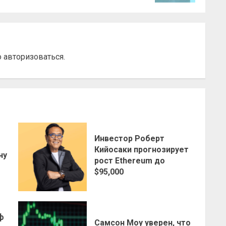
о
авторизоваться
.
Инвестор Роберт
о
Кийосаки прогнозирует
ну
рост Ethereum до
$95,000
ф
Самсон Моу уверен, что