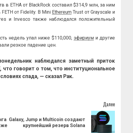
в в ETHA от BlackRock составил $314,9 млн, за ним
ETH от Fidelity. В Mini
Ethereum
Trust от Grayscale и
ares и Invesco также наблюдался положительный
ть недель упал ниже $110,000,
эфириум
и другие
али резкое падение цен.
понедельник наблюдался заметный приток
F
, что говорит о том, что институциональное
ловиях спада, — сказал Рак.
Далее
нга
Galaxy, Jump и Multicoin создают
Предыдущая
Следующая
рже
крупнейший резерв Solana
запись:
запись: