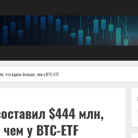
лн, что вдвое больше, чем у BTC-ETF
составил $444 млн,
 чем у BTC-ETF