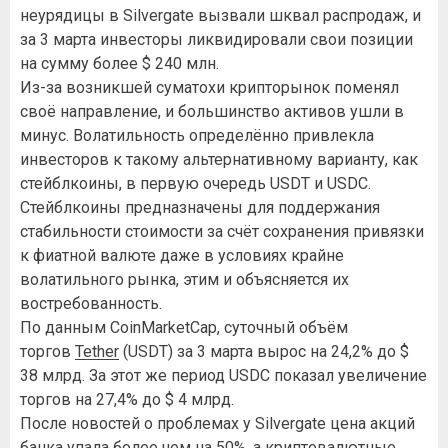
неурядицы в Silvergate вызвали шквал распродаж, и
за 3 марта инвесторы ликвидировали свои позиции
на сумму более $ 240 млн.
Из-за возникшей суматохи крипторынок поменял
своё направление, и большинство активов ушли в
минус. Волатильность определённо привлекла
инвесторов к такому альтернативному варианту, как
стейблкоины, в первую очередь USDT и USDC.
Стейблкоины предназначены для поддержания
стабильности стоимости за счёт сохранения привязки
к фиатной валюте даже в условиях крайне
волатильного рынка, этим и объясняется их
востребованность.
По данным CoinMarketCap, суточный объём
торгов
Tether
(USDT) за 3 марта вырос на 24,2% до $
38 млрд. За этот же период USDC показал увеличение
торгов на 27,4% до $ 4 млрд.
После новостей о проблемах у Silvergate цена акций
банка упала более чем на 50%, а криптовалютные