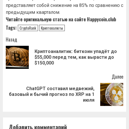
представляет собой снижение на 85% по сравнению с
предыдущим кварталом.
Читайте оригинальную статью на сайте
Happycoin.club
Tags:
CrуptoRank
Криптовалюты
Навигация
Назад
записи
Криптоаналитик: биткоин упадёт до
Пр
$55,000 перед тем, как вырасти до
за
$150,000
Далее
ChatGPT составил медвежий,
Следующая
базовый и бычий прогноз по XRP на 1
запись:
июля
Добавить комментарий