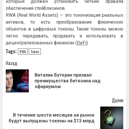
который должен установить чёткие правила
обеспечения стейблкоинов.
RWA (Real World Assets) — это токенизация реальных
активов, то есть преобразование физических
объектов в цифровые токены. Такие токены можно
легко передавать, продавать и использовать в
децентрализованных финансах (
DeFi
).
Tags:
RWA
Token
Навигация
Назад
записи
Виталик Бутерин призвал
Пр
преимущества биткоина над
за
эфириумом
Далее
В течение шести месяцев на рынок
Следующая
будут выпущены токены на $13 млрд
запись: