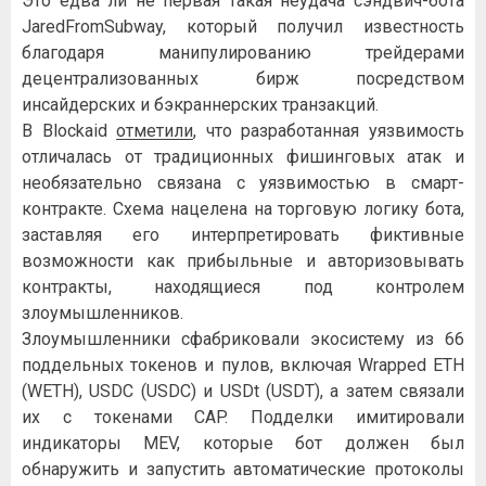
Это едва ли не первая такая неудача сэндвич-бота
JaredFromSubway, который получил известность
благодаря манипулированию трейдерами
децентрализованных бирж посредством
инсайдерских и бэкраннерских транзакций.
В Blockaid
отметили
, что разработанная уязвимость
отличалась от традиционных фишинговых атак и
необязательно связана с уязвимостью в смарт-
контракте. Схема нацелена на торговую логику бота,
заставляя его интерпретировать фиктивные
возможности как прибыльные и авторизовывать
контракты, находящиеся под контролем
злоумышленников.
Злоумышленники сфабриковали экосистему из 66
поддельных токенов и пулов, включая Wrapped ETH
(WETH), USDC (USDC) и USDt (USDT), а затем связали
их с токенами CAP. Подделки имитировали
индикаторы MEV, которые бот должен был
обнаружить и запустить автоматические протоколы