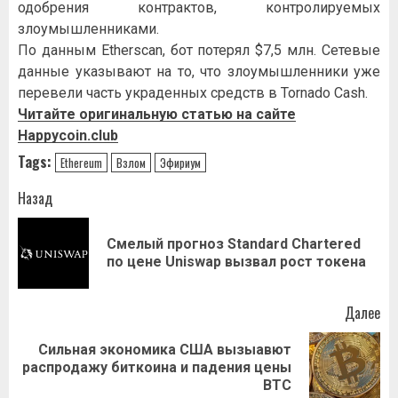
одобрения контрактов, контролируемых
злоумышленниками.
По данным Etherscan, бот потерял $7,5 млн. Сетевые
данные указывают на то, что злоумышленники уже
перевели часть украденных средств в Tornado Cash.
Читайте оригинальную статью на сайте
Happycoin.club
Tags:
Ethereum
Взлом
Эфириум
Навигация
Назад
записи
Смелый прогноз Standard Chartered
Пр
по цене Uniswap вызвал рост токена
за
Далее
Сильная экономика США вызыавют
Следующая
распродажу биткоина и падения цены
запись:
BTC