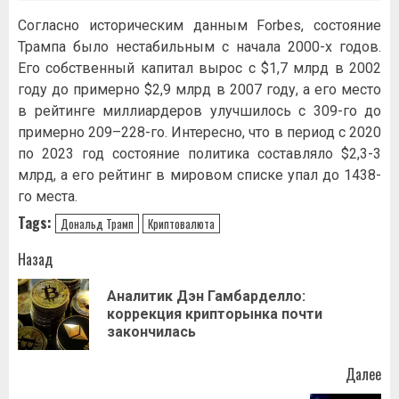
Согласно историческим данным Forbes, состояние
Трампа было нестабильным с начала 2000-х годов.
Его собственный капитал вырос с $1,7 млрд в 2002
году до примерно $2,9 млрд в 2007 году, а его место
в рейтинге миллиардеров улучшилось с 309-го до
примерно 209–228-го. Интересно, что в период с 2020
по 2023 год состояние политика составляло $2,3-3
млрд, а его рейтинг в мировом списке упал до 1438-
го места.
Tags:
Дональд Трамп
Криптовалюта
Навигация
Назад
записи
Аналитик Дэн Гамбарделло:
Пр
коррекция крипторынка почти
за
закончилась
Далее