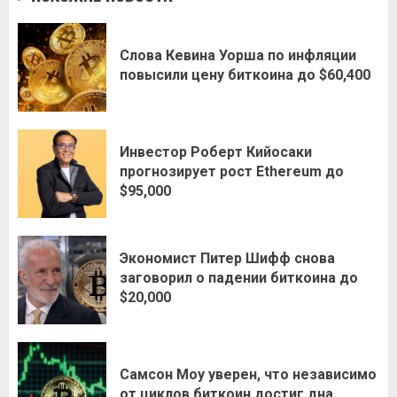
Слова Кевина Уорша по инфляции
повысили цену биткоина до $60,400
Инвестор Роберт Кийосаки
прогнозирует рост Ethereum до
$95,000
Экономист Питер Шифф снова
заговорил о падении биткоина до
$20,000
Самсон Моу уверен, что независимо
от циклов биткоин достиг дна