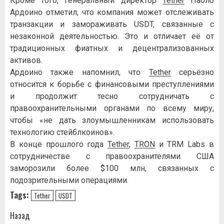
Кроме того, генеральный директор
Tether
Паоло
Ардоино отметил, что компания может отслеживать
транзакции и замораживать USDT, связанные с
незаконной деятельностью. Это и отличает её от
традиционных фиатных и децентрализованных
активов.
Ардоино также напомнил, что
Tether
серьёзно
относится к борьбе с финансовыми преступлениями
и продолжит тесно сотрудничать с
правоохранительными органами по всему миру,
чтобы «не дать злоумышленникам использовать
технологию стейблкоинов».
В конце прошлого года
Tether
,
TRON
и TRM Labs в
сотрудничестве с правоохранителями США
заморозили более $100 млн, связанных с
подозрительными операциями.
Tags:
Tether
USDT
Навигация
Назад