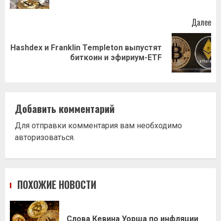
Далее
Hashdex и Franklin Templeton выпустят
Следующая
биткоин и эфириум-ETF
запись:
Добавить комментарий
Для отправки комментария вам необходимо
авторизоваться
.
ПОХОЖИЕ НОВОСТИ
Слова Кевина Уорша по инфляции