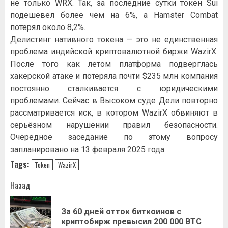
не только WRX. Так, за последние сутки
токен
Sui
подешевел более чем на 6%, а Hamster Combat
потерял около 8,2%.
Делистинг нативного токена — это не единственная
проблема индийской криптовалютной биржи WazirX.
После того как летом платформа подверглась
хакерской атаке и потеряла почти $235 млн компания
постоянно сталкивается с юридическими
проблемами. Сейчас в Высоком суде Дели повторно
рассматривается иск, в котором WazirX обвиняют в
серьёзном нарушении правил безопасности.
Очередное заседание по этому вопросу
запланировано на 13 февраля 2025 года.
Tags:
Token
WazirX
Навигация
Назад
записи
За 60 дней отток биткоинов с
Пр
криптобирж превысил 200 000 BTC
за