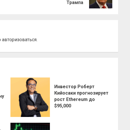
запись:
запись:
Трампа
о
авторизоваться
.
Инвестор Роберт
о
Кийосаки прогнозирует
ну
рост Ethereum до
$95,000