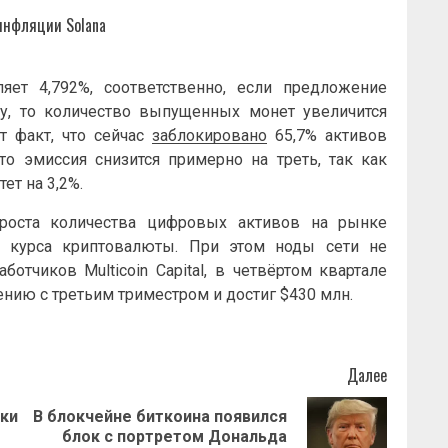
инфляции Solana
яет 4,792%, соответственно, если предложение
силу, то количество выпущенных монет увеличится
т факт, что сейчас
заблокировано
65,7% активов
что эмиссия снизится примерно на треть, так как
ет на 3,2%.
роста количества цифровых активов на рынке
ю курса криптовалюты. При этом ноды сети не
ботчиков Multicoin Capital, в четвёртом квартале
нению с третьим триместром и достиг $430 млн.
Далее
лки
В блокчейне биткоина появился
Предыдущая
Следующая
блок с портретом Дональда