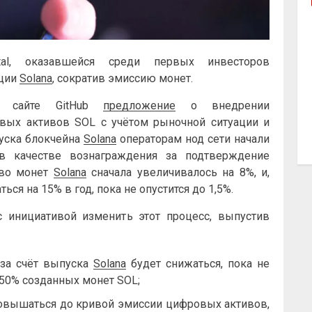
ital, оказавшейся среди первых инвесторов
яции
Solana
, сократив эмиссию монет.
а сайте GitHub
предложение
о внедрении
вых активов SOL с учётом рыночной ситуации и
пуска блокчейна
Solana
операторам нод сети начали
в качестве вознаграждения за подтверждение
тво монет
Solana
сначала увеличивалось на 8%, и,
ться на 15% в год, пока не опустится до 1,5%.
 с инициативой изменить этот процесс, выпустив
 за счёт выпуска
Solana
будет снижаться, пока не
 50% созданных монет SOL;
повышаться до кривой эмиссии цифровых активов,