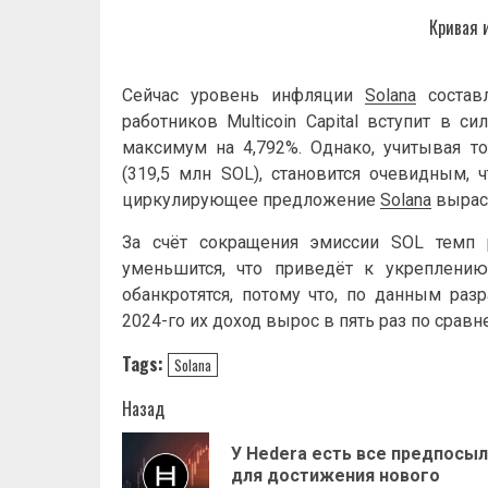
Кривая 
Сейчас уровень инфляции
Solana
составл
работников Multicoin Capital вступит в 
максимум на 4,792%. Однако, учитывая то
(319,5 млн SOL), становится очевидным, 
циркулирующее предложение
Solana
выраст
За счёт сокращения эмиссии SOL темп 
уменьшится, что приведёт к укреплени
обанкротятся, потому что, по данным разра
2024-го их доход вырос в пять раз по срав
Tags:
Solana
Навигация
Назад
записи
У Hedera есть все предпосы
для достижения нового