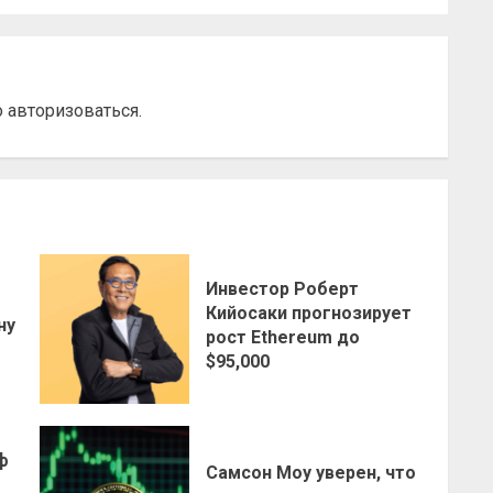
о
авторизоваться
.
Инвестор Роберт
о
Кийосаки прогнозирует
ну
рост Ethereum до
$95,000
ф
Самсон Моу уверен, что