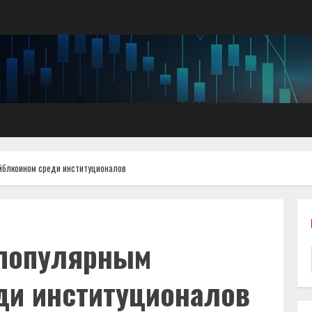
йблкоином среди институционалов
 популярным
ди институционалов