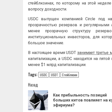
стейблкоинах, по которому на этой недел
вопросу доходности.
USDC выпущен компанией Circle под н
прозрачностью резервов и регулярными 
менее прозрачную структуру резерв
институциональных инвесторов, для кот
большое значение.
В настоящее время USDT
занимает третье 
капитализации, а USDC находится на пятой
менее $1 млрд капитализации.
Tags:
USDC
USDT
Стейблкоин
Навигация
Назад
записи
Как прибыльность позиций
больших китов повлияет на к
эфириума?