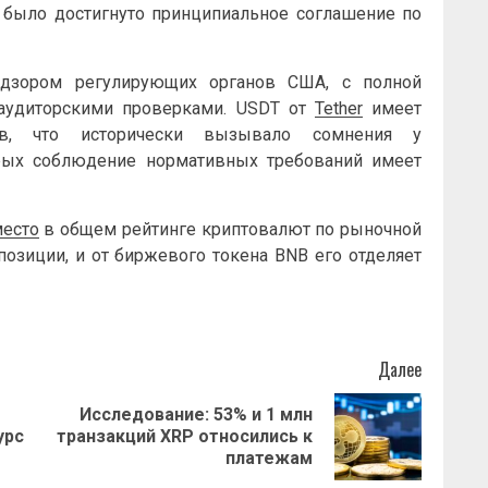
е было достигнуто принципиальное соглашение по
адзором регулирующих органов США, с полной
аудиторскими проверками. USDT от
Tether
имеет
ов, что исторически вызывало сомнения у
орых соблюдение нормативных требований имеет
место
в общем рейтинге криптовалют по рыночной
 позиции, и от биржевого токена BNB его отделяет
Далее
Исследование: 53% и 1 млн
Предыдущая
Следующая
урс
транзакций XRP относились к
запись:
запись:
платежам