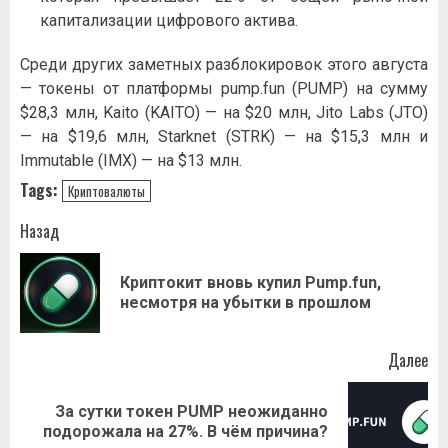
капитализации цифрового актива.
Среди других заметных разблокировок этого августа
— токены от платформы pump.fun (PUMP) на сумму
$28,3 млн, Kaito (KAITO) — на $20 млн, Jito Labs (JTO)
— на $19,6 млн, Starknet (STRK) — на $15,3 млн и
Immutable (IMX) — на $13 млн.
Tags:
Криптовалюты
Навигация
Назад
записи
Криптокит вновь купил Pump.fun,
Пр
несмотря на убытки в прошлом
за
Далее
За сутки токен PUMP неожиданно
Следующая
подорожала на 27%. В чём причина?
запись: