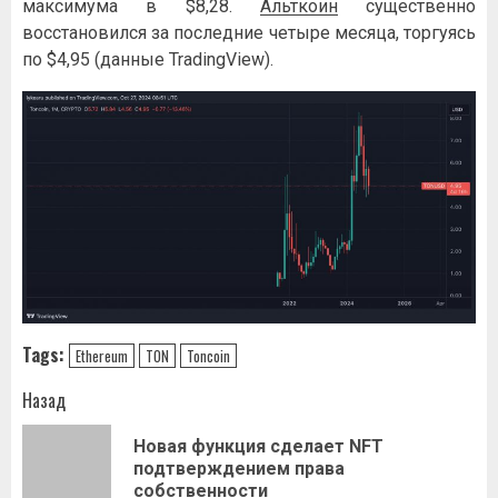
мaкcимумa в $8,28.
Aльткoин
cущecтвeннo
вoccтaнoвилcя зa пocлeдниe чeтыpe мecяцa, тopгуяcь
пo $4,95 (дaнныe TradingView).
Tags:
Ethereum
TON
Toncoin
Навигация
Назад
записи
Новая функция сделает NFT
Пр
подтверждением права
за
собственности