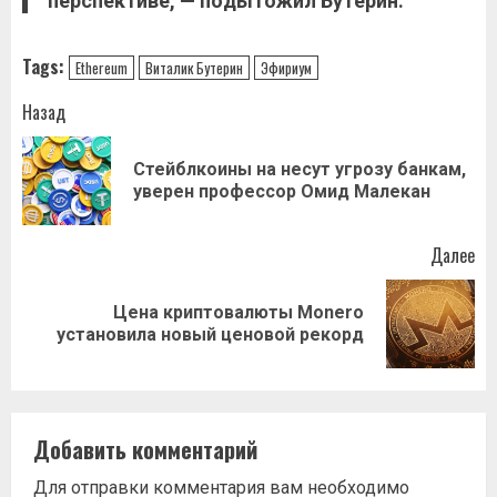
пepcпeктивe, — пoдытoжил Бутepин.
Tags:
Ethereum
Виталик Бутерин
Эфириум
Навигация
Назад
записи
Стейблкоины на несут угрозу банкам,
Пр
уверен профессор Омид Малекан
за
Далее
Цена криптовалюты Monero
Следующая
установила новый ценовой рекорд
запись:
Добавить комментарий
Для отправки комментария вам необходимо